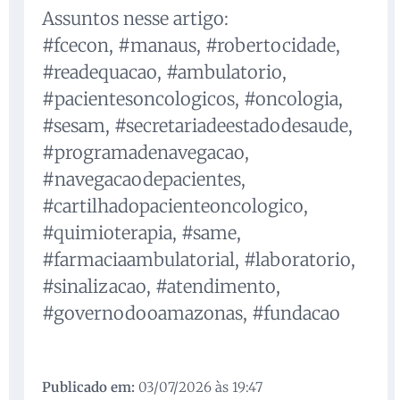
Assuntos nesse artigo:
#fcecon, #manaus, #robertocidade,
#readequacao, #ambulatorio,
#pacientesoncologicos, #oncologia,
#sesam, #secretariadeestadodesaude,
#programadenavegacao,
#navegacaodepacientes,
#cartilhadopacienteoncologico,
#quimioterapia, #same,
#farmaciaambulatorial, #laboratorio,
#sinalizacao, #atendimento,
#governodooamazonas, #fundacao
Publicado em:
03/07/2026 às 19:47