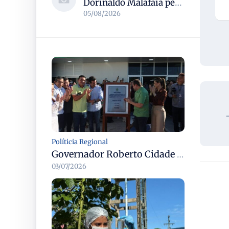
Dorinaldo Malafaia pede vacinação ativa ao Ministério da Saúde para reverter queda na cobertura vacinal no Brasil
05/08/2026
Políticia Regional
Governador Roberto Cidade entrega readequação do ambulatório da FCecon e amplia capacidade de atendimento oncológico em Manaus
03/07/2026