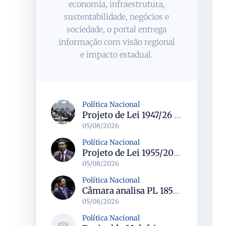
economia, infraestrutura,
sustentabilidade, negócios e
sociedade, o portal entrega
informação com visão regional
e impacto estadual.
Política Nacional
Projeto de Lei 1947/26 propõe fim de margens para cartão de crédito e consignado do INSS
05/08/2026
Política Nacional
Projeto de Lei 1955/2026 propõe criação de geração livre de fumo ao restringir venda de vapes a nascidos desde 1º de janeiro de 2009
05/08/2026
Política Nacional
Câmara analisa PL 1852/26 que institui Política Nacional de Gestão de Desempenho e Eficiência para servidores públicos
05/08/2026
Política Nacional