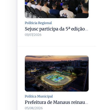
Políticia Regional
Sejusc participa da 5ª edição do Caminhos Literários com foco na cultura hip-hop nas unidades socioeducativas
03/07/2026
Política Municipal
Prefeitura de Manaus reinaugura o Velódromo Professora Alzira Campos e entrega espaço esportivo totalmente revitalizado
05/08/2026