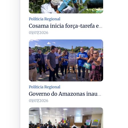
Políticia Regional
Cosama inicia força-tarefa em Anamã para fortalecer abastecimento de água e segurança hídrica da população
03/07/2026
Políticia Regional
Governo do Amazonas inaugura primeiro Castramóvel Fluvial para atendimento veterinário às comunidades ribeirinhas e castração gratuita
03/07/2026