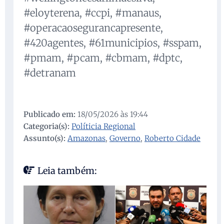
#eloyterena, #ccpi, #manaus,
#operacaosegurancapresente,
#420agentes, #61municipios, #sspam,
#pmam, #pcam, #cbmam, #dptc,
#detranam
Publicado em:
18/05/2026 às 19:44
Categoria(s):
Políticia Regional
Assunto(s):
Amazonas
,
Governo
,
Roberto Cidade
Leia também: