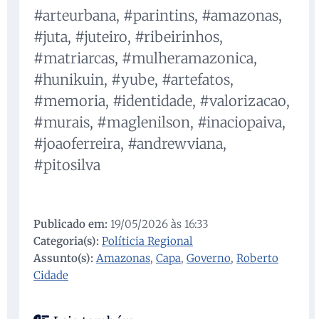
#arteurbana, #parintins, #amazonas,
#juta, #juteiro, #ribeirinhos,
#matriarcas, #mulheramazonica,
#hunikuin, #yube, #artefatos,
#memoria, #identidade, #valorizacao,
#murais, #maglenilson, #inaciopaiva,
#joaoferreira, #andrewviana,
#pitosilva
Publicado em:
19/05/2026 às 16:33
Categoria(s):
Políticia Regional
Assunto(s):
Amazonas
,
Capa
,
Governo
,
Roberto
Cidade