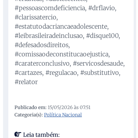
#pessoascomdeficiencia, #drflavio,
#clarissatercio,
#estatutodacriancaeadolescente,
#leibrasileiradeinclusao, #disque100,
#defesadosdireitos,
#comissaodeconstitucaoejustica,
#caraterconclusivo, #servicosdesaude,
#cartazes, #regulacao, #substitutivo,
#relator
Publicado em:
15/05/2026 às 07:51
Categoria(s):
Política Nacional
Leia também: