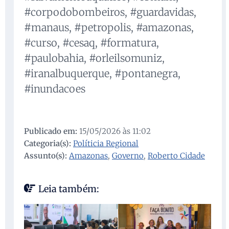
#corpodobombeiros, #guardavidas,
#manaus, #petropolis, #amazonas,
#curso, #cesaq, #formatura,
#paulobahia, #orleilsomuniz,
#iranalbuquerque, #pontanegra,
#inundacoes
Publicado em:
15/05/2026 às 11:02
Categoria(s):
Políticia Regional
Assunto(s):
Amazonas
,
Governo
,
Roberto Cidade
Leia também: