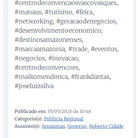
#centrodeconvencaosvascovasques,
#manaus, #turismo, #feira,
#networking, #geracaodenegocios,
#desenvolvimentoeconomico,
#destinosamazonenses,
#marcaamazonia, #trade, #eventos,
#negocios, #inovacao,
#centrodeconvencoes,
#maikomendonca, #frankdantas,
#joseluizsilva
Publicado em:
15/05/2026 às 10:48
Categoria(s):
Políticia Regional
Assunto(s):
Amazonas
,
Governo
,
Roberto Cidade