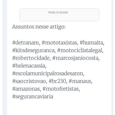
Assuntos nesse artigo:
#detranam, #mototaxistas, #humaita,
#kitsdeseguranca, #motociclistalegal,
#robertocidade, #marcosjaniocosta,
#helenacassia,
#escolamunicipalrosadesaron,
#saocristovao, #br230, #manaus,
#amazonas, #motofretistas,
#segurancaviaria