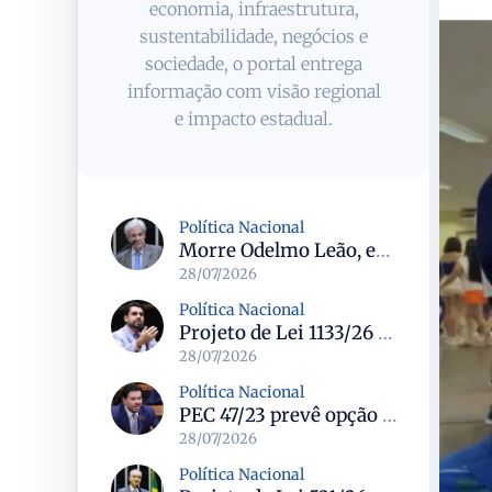
economia, infraestrutura,
sustentabilidade, negócios e
sociedade, o portal entrega
informação com visão regional
e impacto estadual.
Política Nacional
Morre Odelmo Leão, ex-deputado federal e duas vezes prefeito de Uberlândia, aos 80 anos
28/07/2026
Política Nacional
Projeto de Lei 1133/26 cria política de atendimento psicológico voluntário com dedução no Imposto de Renda
28/07/2026
Política Nacional
PEC 47/23 prevê opção por remuneração da União para servidores dos ex-territórios do Amapá, Rondônia e Roraima
28/07/2026
Política Nacional