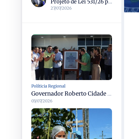
Projeto de Lei 531/26 propõe política nacional para combater solidão social entre idosos
27/07/2026
Políticia Regional
Governador Roberto Cidade entrega readequação do ambulatório da FCecon e amplia capacidade de atendimento oncológico em Manaus
03/07/2026