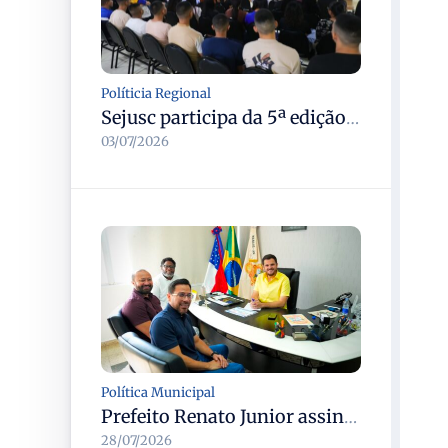
Políticia Regional
Sejusc participa da 5ª edição do Caminhos Literários com foco na cultura hip-hop nas unidades socioeducativas
03/07/2026
Política Municipal
Prefeito Renato Junior assina convocação do concurso Semed Manaus e chama 250 aprovados, total chega a 1.576 servidores
28/07/2026