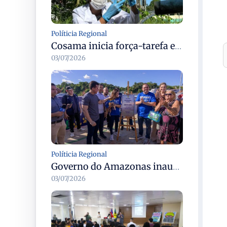
Políticia Regional
Cosama inicia força-tarefa em Anamã para fortalecer abastecimento de água e segurança hídrica da população
03/07/2026
Políticia Regional
Governo do Amazonas inaugura primeiro Castramóvel Fluvial para atendimento veterinário às comunidades ribeirinhas e castração gratuita
03/07/2026