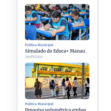
Política Municipal
Simulado do Educa+ Manaus mobiliza mais de 38 mil estudantes do ensino fundamental em 28/7
28/07/2026
Política Municipal
Pesquisa volumétrica embasa estudo para instalação de semáforo na avenida 7 de Maio em Manaus