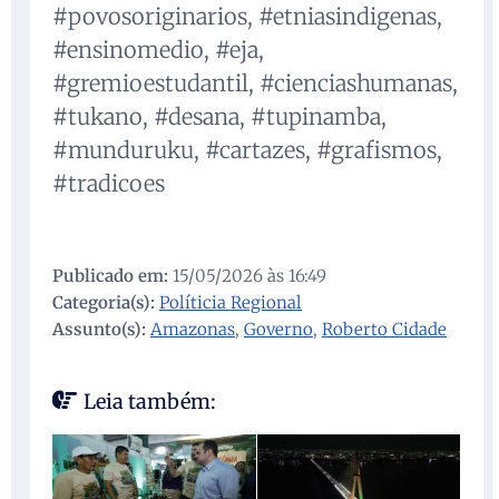
#povosoriginarios, #etniasindigenas,
#ensinomedio, #eja,
#gremioestudantil, #cienciashumanas,
#tukano, #desana, #tupinamba,
#munduruku, #cartazes, #grafismos,
#tradicoes
Publicado em:
15/05/2026 às 16:49
Categoria(s):
Políticia Regional
Assunto(s):
Amazonas
,
Governo
,
Roberto Cidade
Leia também: