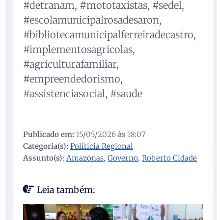
#detranam, #mototaxistas, #sedel,
#escolamunicipalrosadesaron,
#bibliotecamunicipalferreiradecastro,
#implementosagricolas,
#agriculturafamiliar,
#empreendedorismo,
#assistenciasocial, #saude
Publicado em:
15/05/2026 às 18:07
Categoria(s):
Políticia Regional
Assunto(s):
Amazonas
,
Governo
,
Roberto Cidade
Leia também: