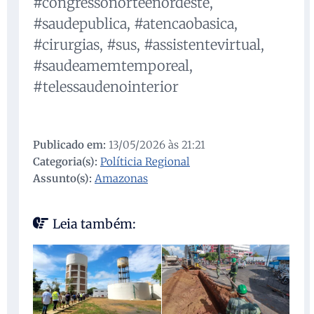
#congressonorteenordeste,
#saudepublica, #atencaobasica,
#cirurgias, #sus, #assistentevirtual,
#saudeamemtemporeal,
#telessaudenointerior
Publicado em:
13/05/2026 às 21:21
Categoria(s):
Políticia Regional
Assunto(s):
Amazonas
Leia também: