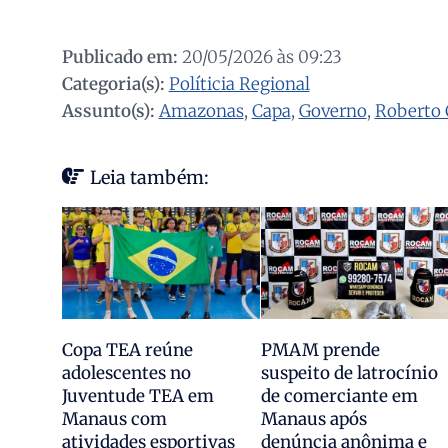
Publicado em:
20/05/2026 às 09:23
Categoria(s):
Políticia Regional
Assunto(s):
Amazonas
,
Capa
,
Governo
,
Roberto 
Leia também:
Copa TEA reúne
PMAM prende
adolescentes no
suspeito de latrocínio
Juventude TEA em
de comerciante em
Manaus com
Manaus após
atividades esportivas
denúncia anônima e