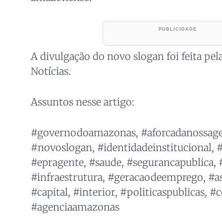
A divulgação do novo slogan foi feita p
Notícias.
Assuntos nesse artigo:
#governodoamazonas, #aforcadanossagen
#novoslogan, #identidadeinstitucional, #j
#epragente, #saude, #segurancapublica, 
#infraestrutura, #geracaodeemprego, #ass
#capital, #interior, #politicaspublicas, 
#agenciaamazonas