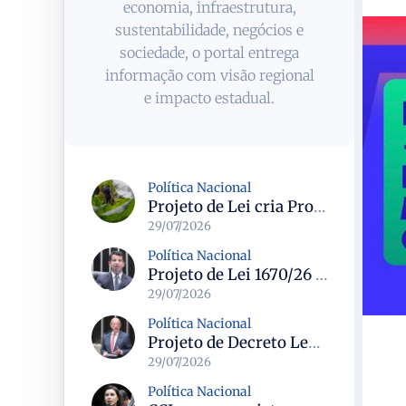
economia, infraestrutura,
sustentabilidade, negócios e
sociedade, o portal entrega
informação com visão regional
e impacto estadual.
Política Nacional
Projeto de Lei cria Programa Nacional para assentamentos periurbanos e semirrurais com foco na produção familiar
29/07/2026
Política Nacional
Projeto de Lei 1670/26 propõe limite de idade dos táxis em 15 anos e prevê linhas de crédito para renovação da frota
29/07/2026
Política Nacional
Projeto de Decreto Legislativo propõe suspender demarcações de terras indígenas em Santa Catarina e questiona conformidade legal
29/07/2026
Política Nacional