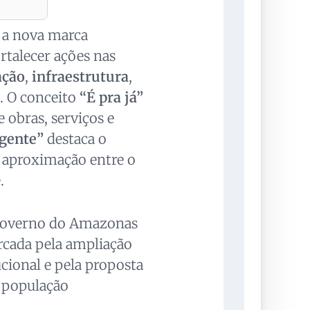
 a nova marca
ortalecer ações nas
ação
,
infraestrutura
,
. O conceito
“É pra já”
 obras, serviços e
 gente”
destaca o
e aproximação entre o
.
 Governo do Amazonas
rcada pela ampliação
ucional e pela proposta
à população