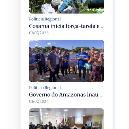
Políticia Regional
Cosama inicia força-tarefa em Anamã para fortalecer abastecimento de água e segurança hídrica da população
03/07/2026
Políticia Regional
Governo do Amazonas inaugura primeiro Castramóvel Fluvial para atendimento veterinário às comunidades ribeirinhas e castração gratuita
03/07/2026