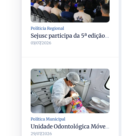
Políticia Regional
Sejusc participa da 5ª edição do Caminhos Literários com foco na cultura hip-hop nas unidades socioeducativas
03/07/2026
Política Municipal
Unidade Odontológica Móvel da Semsa inicia atendimentos a pessoas com mobilidade reduzida no Morar Melhor 13
29/07/2026