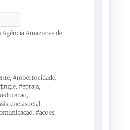
ela Agência Amazonas de
te, #robertocidade,
ingle, #epraja,
#educacao,
istenciasocial,
#comunicacao, #acoes,