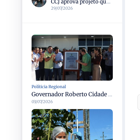
CCJ aprova projeto que formaliza o uso do termo pedofilia no Código Penal e no ECA
29/07/2026
Políticia Regional
Governador Roberto Cidade entrega readequação do ambulatório da FCecon e amplia capacidade de atendimento oncológico em Manaus
03/07/2026