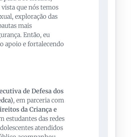
m vista que nós temos
xual, exploração das
pautas mais
urança. Então, eu
do apoio e fortalecendo
ecutiva de Defesa dos
edca)
, em parceria com
reitos da Criança e
am estudantes das redes
adolescentes atendidos
 público acompanhou