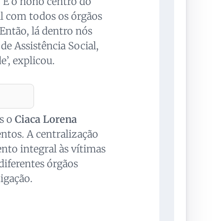
. É o nono centro do
al com todos os órgãos
Então, lá dentro nós
 de Assistência Social,
’, explicou.
es o
Ciaca Lorena
ntos. A centralização
nto integral às vítimas
 diferentes órgãos
tigação.