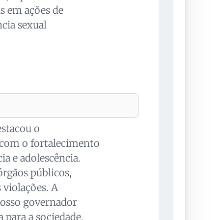
as em ações de
cia sexual
estacou o
om o fortalecimento
cia e adolescência.
órgãos públicos,
 violações. A
nosso governador
 para a sociedade,