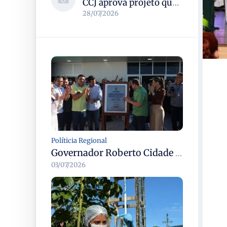
CCJ aprova projeto que reconhece soldadinho-do-araripe como ave-símbolo da Chapada do Araripe
28/07/2026
Políticia Regional
Governador Roberto Cidade entrega readequação do ambulatório da FCecon e amplia capacidade de atendimento oncológico em Manaus
03/07/2026