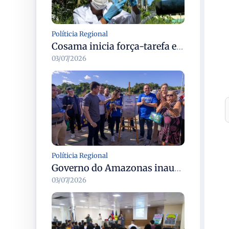
Políticia Regional
Cosama inicia força-tarefa em Anamã para fortalecer abastecimento de água e segurança hídrica da população
03/07/2026
Políticia Regional
Governo do Amazonas inaugura primeiro Castramóvel Fluvial para atendimento veterinário às comunidades ribeirinhas e castração gratuita
03/07/2026