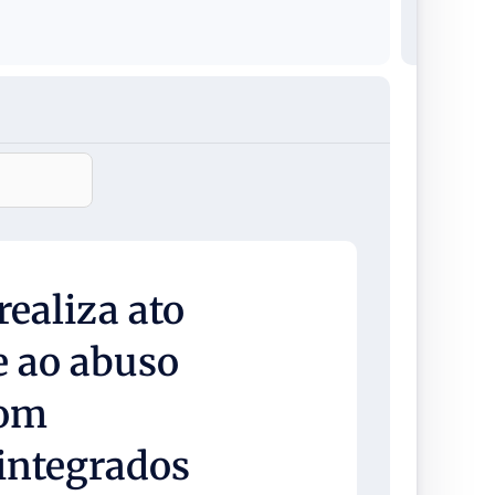
ealiza ato
 ao abuso
com
 integrados