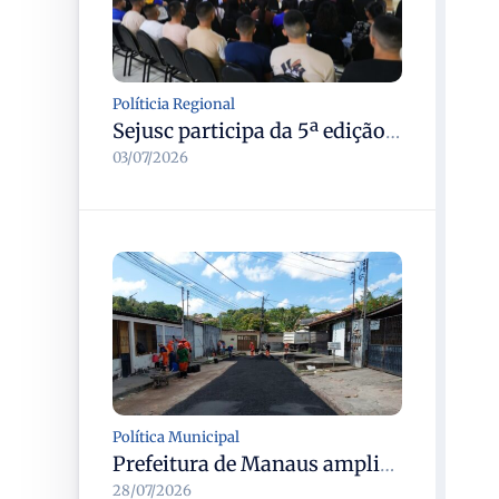
Políticia Regional
Sejusc participa da 5ª edição do Caminhos Literários com foco na cultura hip-hop nas unidades socioeducativas
03/07/2026
Política Municipal
Prefeitura de Manaus amplia recuperação asfáltica na rua Araci para melhorar mobilidade e segurança
28/07/2026