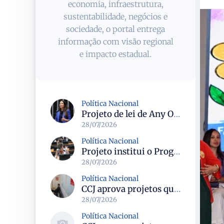
economia, infraestrutura,
sustentabilidade, negócios e
sociedade, o portal entrega
informação com visão regional
e impacto estadual.
Política Nacional
Projeto de lei de Any Ortiz retira obrigação de ajuste escolar para a Copa do Mundo Feminina 2027
28/07/2026
Política Nacional
Projeto institui o Programa Nacional de Apoio ao Aleitamento Humano em Emergências (Prame) na Câmara dos Deputados
28/07/2026
Política Nacional
CCJ aprova projetos que criam datas comemorativas e reconhecem Uberlândia como capital do paradesporto
28/07/2026
Política Nacional