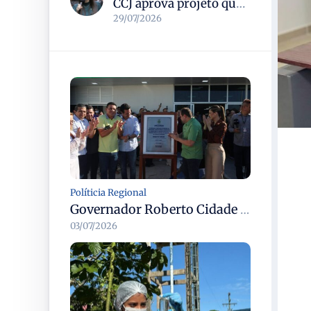
CCJ aprova projeto que formaliza o uso do termo pedofilia no Código Penal e no ECA
29/07/2026
Políticia Regional
Governador Roberto Cidade entrega readequação do ambulatório da FCecon e amplia capacidade de atendimento oncológico em Manaus
03/07/2026