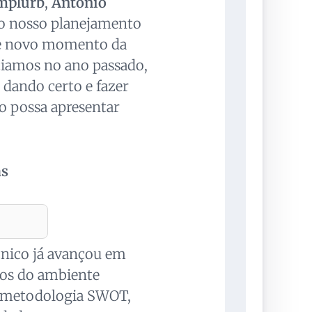
mplurb
,
Antonio
ao nosso planejamento
sse novo momento da
niciamos no ano passado,
á dando certo e fazer
to possa apresentar
as
écnico já avançou em
cos do ambiente
a metodologia SWOT,