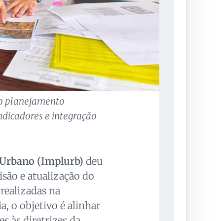
do planejamento
indicadores e integração
 Urbano (Implurb)
deu
visão e atualização do
 realizadas na
, o objetivo é alinhar
s às diretrizes da