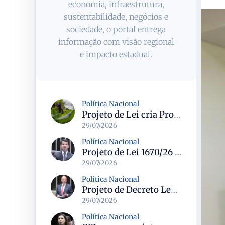
economia, infraestrutura,
sustentabilidade, negócios e
sociedade, o portal entrega
informação com visão regional
e impacto estadual.
Política Nacional
Projeto de Lei cria Programa Nacional para assentamentos periurbanos e semirrurais com foco na produção familiar
29/07/2026
Política Nacional
Projeto de Lei 1670/26 propõe limite de idade dos táxis em 15 anos e prevê linhas de crédito para renovação da frota
29/07/2026
Política Nacional
Projeto de Decreto Legislativo propõe suspender demarcações de terras indígenas em Santa Catarina e questiona conformidade legal
29/07/2026
Política Nacional