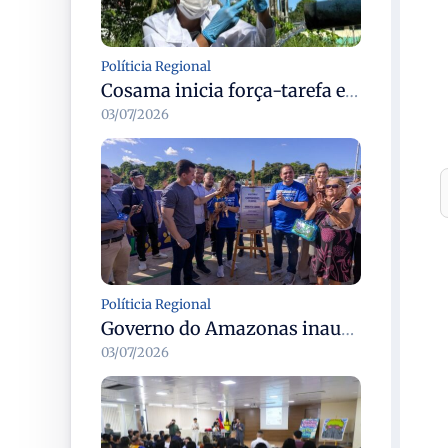
Políticia Regional
Cosama inicia força-tarefa em Anamã para fortalecer abastecimento de água e segurança hídrica da população
03/07/2026
Políticia Regional
Governo do Amazonas inaugura primeiro Castramóvel Fluvial para atendimento veterinário às comunidades ribeirinhas e castração gratuita
03/07/2026