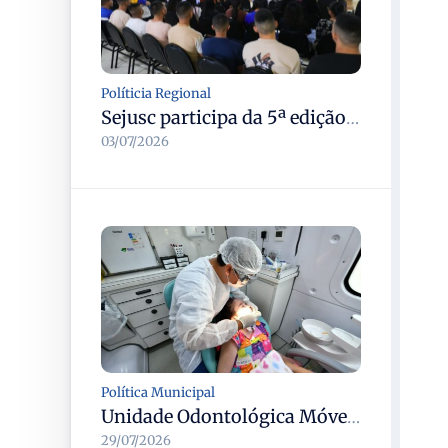
Políticia Regional
Sejusc participa da 5ª edição do Caminhos Literários com foco na cultura hip-hop nas unidades socioeducativas
03/07/2026
Política Municipal
Unidade Odontológica Móvel da Semsa inicia atendimentos a pessoas com mobilidade reduzida no Morar Melhor 13
29/07/2026