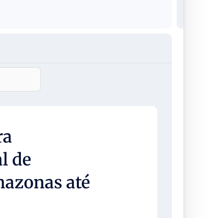
ra
l de
mazonas até