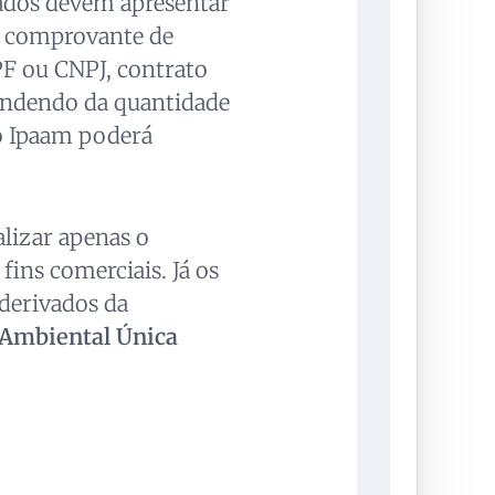
ssados devem apresentar
 comprovante de
F ou CNPJ, contrato
endendo da quantidade
 o Ipaam poderá
lizar apenas o
fins comerciais. Já os
derivados da
 Ambiental Única