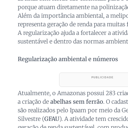
porque atuam diretamente na polinização
Além da importância ambiental, a meli
representa geração de renda para muitas
A regularização ajuda a fortalecer a ativi
sustentável e dentro das normas ambienta
Regularização ambiental e números
Atualmente, o Amazonas possui 283 criad
a criação de
abelhas sem ferrão
. O cadas
são realizados pelo Ipaam por meio da G
Silvestre (
GFAU
). A atividade tem cresci
geração de renda sustentável, com prod