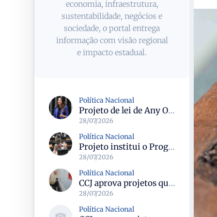
economia, infraestrutura,
sustentabilidade, negócios e
sociedade, o portal entrega
informação com visão regional
e impacto estadual.
Política Nacional
Projeto de lei de Any Ortiz retira obrigação de ajuste escolar para a Copa do Mundo Feminina 2027
28/07/2026
Política Nacional
Projeto institui o Programa Nacional de Apoio ao Aleitamento Humano em Emergências (Prame) na Câmara dos Deputados
28/07/2026
Política Nacional
CCJ aprova projetos que criam datas comemorativas e reconhecem Uberlândia como capital do paradesporto
28/07/2026
Política Nacional