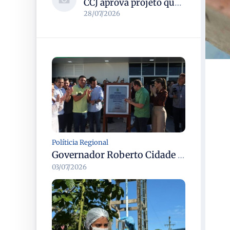
CCJ aprova projeto que reconhece soldadinho-do-araripe como ave-símbolo da Chapada do Araripe
28/07/2026
Políticia Regional
Governador Roberto Cidade entrega readequação do ambulatório da FCecon e amplia capacidade de atendimento oncológico em Manaus
03/07/2026