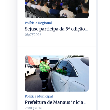
Políticia Regional
Sejusc participa da 5ª edição do Caminhos Literários com foco na cultura hip-hop nas unidades socioeducativas
03/07/2026
Política Municipal
Prefeitura de Manaus inicia operação Mobilidade Segura para reduzir sinistros com vítimas na cidade
28/07/2026