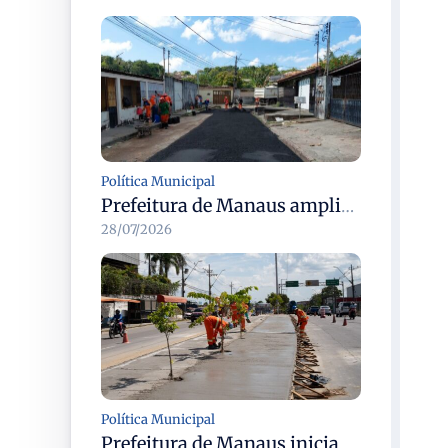
Política Municipal
Prefeitura de Manaus amplia recuperação asfáltica na rua Araci para melhorar mobilidade e segurança
28/07/2026
Política Municipal
Prefeitura de Manaus inicia revitalização dos canteiros centrais em dez corredores viários da cidade