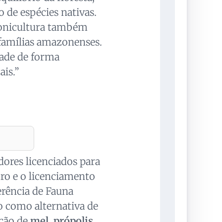
 de espécies nativas.
ponicultura também
 famílias amazonenses.
dade de forma
is.”
ores licenciados para
tro e o licenciamento
erência de Fauna
do como alternativa de
ução de
mel
,
própolis
,