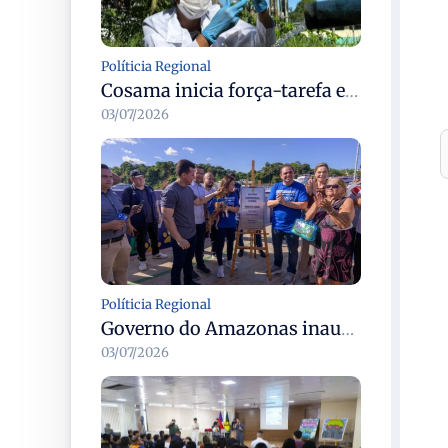
Políticia Regional
Cosama inicia força-tarefa em Anamã para fortalecer abastecimento de água e segurança hídrica da população
03/07/2026
Políticia Regional
Governo do Amazonas inaugura primeiro Castramóvel Fluvial para atendimento veterinário às comunidades ribeirinhas e castração gratuita
03/07/2026