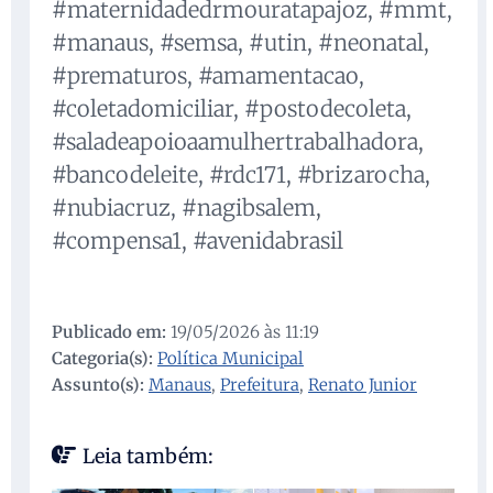
#maternidadedrmouratapajoz, #mmt,
#manaus, #semsa, #utin, #neonatal,
#prematuros, #amamentacao,
#coletadomiciliar, #postodecoleta,
#saladeapoioaamulhertrabalhadora,
#bancodeleite, #rdc171, #brizarocha,
#nubiacruz, #nagibsalem,
#compensa1, #avenidabrasil
Publicado em:
19/05/2026 às 11:19
Categoria(s):
Política Municipal
Assunto(s):
Manaus
,
Prefeitura
,
Renato Junior
Leia também: