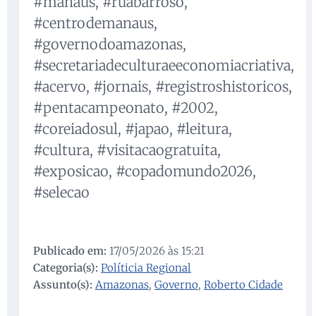
#manaus, #ruabarroso,
#centrodemanaus,
#governodoamazonas,
#secretariadeculturaeeconomiacriativa,
#acervo, #jornais, #registroshistoricos,
#pentacampeonato, #2002,
#coreiadosul, #japao, #leitura,
#cultura, #visitacaogratuita,
#exposicao, #copadomundo2026,
#selecao
Publicado em:
17/05/2026 às 15:21
Categoria(s):
Políticia Regional
Assunto(s):
Amazonas
,
Governo
,
Roberto Cidade