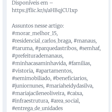
Disponíveis em –
https://flic.kr/s/aHBqjCU1xp
Assuntos nesse artigo:
#morar_melhor_15,
#residencial_carlos_braga, #manaus,
#taruma, #parquedastribos, #semhaf,
#prefeiturademanaus,
#minhacasaminhavida, #familias,
#vistoria, #apartamentos,
#semimobiliado, #beneficiarios,
#juniornunes, #mariaheidydasilva,
#mariajacileneoliveira, #caixa,
#infraestrutura, #area_social,
#entrega_de_unidades