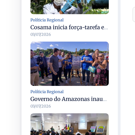
Políticia Regional
Cosama inicia força-tarefa em Anamã para fortalecer abastecimento de água e segurança hídrica da população
03/07/2026
Políticia Regional
Governo do Amazonas inaugura primeiro Castramóvel Fluvial para atendimento veterinário às comunidades ribeirinhas e castração gratuita
03/07/2026