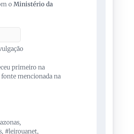
com o
Ministério da
ivulgação
eceu primeiro na
 fonte mencionada na
mazonas,
 #leirouanet,