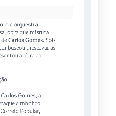
coro
e
orquestra
sa
, obra que mistura
a de
Carlos Gomes
. Sob
em buscou preservar as
esentou a obra ao
ção
e
Carlos Gomes
, a
staque simbólico.
 Correio Popular,