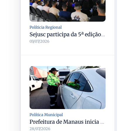
Políticia Regional
Sejusc participa da 5ª edição do Caminhos Literários com foco na cultura hip-hop nas unidades socioeducativas
03/07/2026
Política Municipal
Prefeitura de Manaus inicia operação Mobilidade Segura para reduzir sinistros com vítimas na cidade
28/07/2026