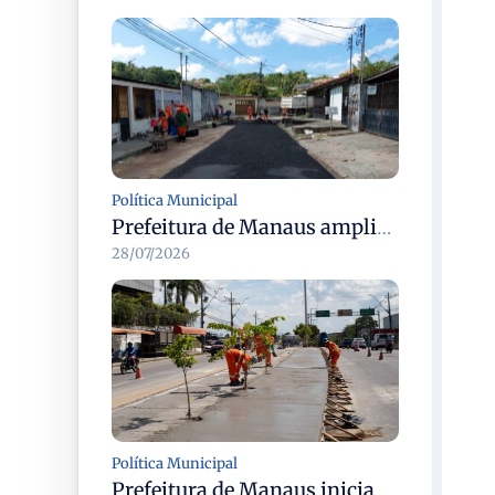
Política Municipal
Prefeitura de Manaus amplia recuperação asfáltica na rua Araci para melhorar mobilidade e segurança
28/07/2026
Política Municipal
Prefeitura de Manaus inicia revitalização dos canteiros centrais em dez corredores viários da cidade