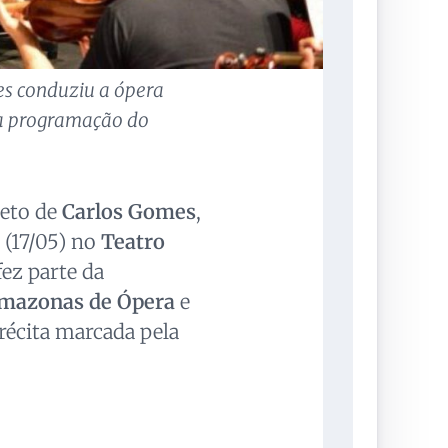
es conduziu a ópera
a programação do
neto de
Carlos Gomes
,
(17/05) no
Teatro
fez parte da
Amazonas de Ópera
e
récita marcada pela