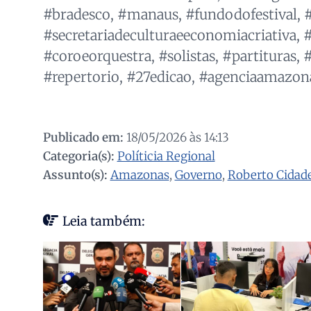
#bradesco, #manaus, #fundodofestival,
#secretariadeculturaeeconomiacriativa, 
#coroeorquestra, #solistas, #partituras, 
#repertorio, #27edicao, #agenciaamazon
Publicado em:
18/05/2026 às 14:13
Categoria(s):
Políticia Regional
Assunto(s):
Amazonas
,
Governo
,
Roberto Cidad
Leia também: