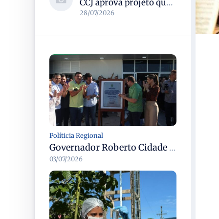
CCJ aprova projeto que reconhece soldadinho-do-araripe como ave-símbolo da Chapada do Araripe
28/07/2026
Políticia Regional
Governador Roberto Cidade entrega readequação do ambulatório da FCecon e amplia capacidade de atendimento oncológico em Manaus
03/07/2026