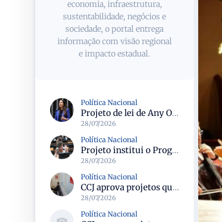
economia, infraestrutura,
sustentabilidade, negócios e
sociedade, o portal entrega
informação com visão regional
e impacto estadual.
Política Nacional
Projeto de lei de Any Ortiz retira obrigação de ajuste escolar para a Copa do Mundo Feminina 2027
28/07/2026
Política Nacional
Projeto institui o Programa Nacional de Apoio ao Aleitamento Humano em Emergências (Prame) na Câmara dos Deputados
28/07/2026
Política Nacional
CCJ aprova projetos que criam datas comemorativas e reconhecem Uberlândia como capital do paradesporto
28/07/2026
Política Nacional