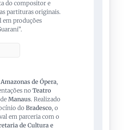
ta do compositor e
s partituras originais.
l em produções
Guarani”.
l Amazonas de Ópera
,
sentações no
Teatro
 de
Manaus
. Realizado
ocínio do
Bradesco
, o
ival em parceria com o
retaria de Cultura e