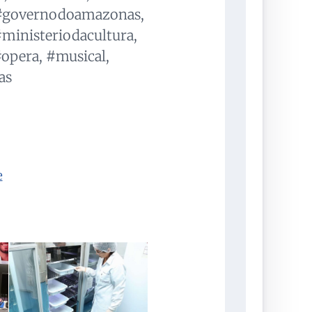
 #governodoamazonas,
#ministeriodacultura,
#opera, #musical,
as
e