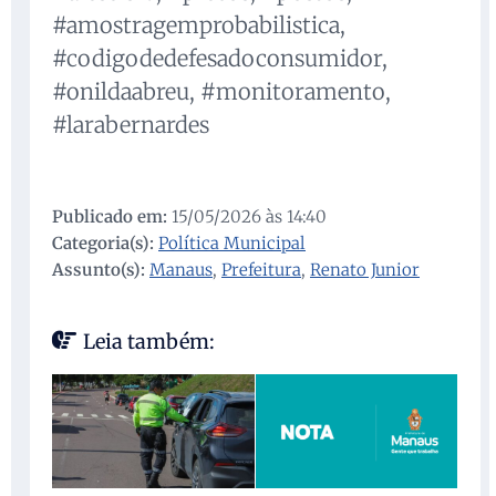
#amostragemprobabilistica,
#codigodedefesadoconsumidor,
#onildaabreu, #monitoramento,
#larabernardes
Publicado em:
15/05/2026 às 14:40
Categoria(s):
Política Municipal
Assunto(s):
Manaus
,
Prefeitura
,
Renato Junior
Leia também: