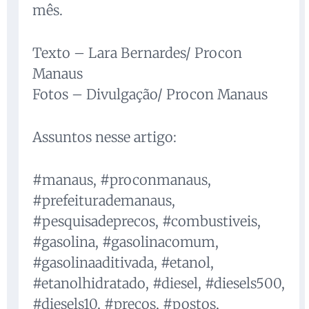
mês.
Texto – Lara Bernardes/ Procon
Manaus
Fotos – Divulgação/ Procon Manaus
Assuntos nesse artigo:
#manaus, #proconmanaus,
#prefeiturademanaus,
#pesquisadeprecos, #combustiveis,
#gasolina, #gasolinacomum,
#gasolinaaditivada, #etanol,
#etanolhidratado, #diesel, #diesels500,
#diesels10, #precos, #postos,