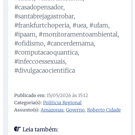
#casadopensador,
#santabrejagastrobar,
#frankfurtchoperia, #uea, #ufam,
#ipaam, #monitoramentoambiental,
#ofidismo, #cancerdemama,
#computacaoquantica,
#infeccoessexuais,
#divulgacaocientifica
Publicado em:
15/05/2026 às 15:12
Categoria(s):
Políticia Regional
Assunto(s):
Amazonas
,
Governo
,
Roberto Cidade
Leia também: