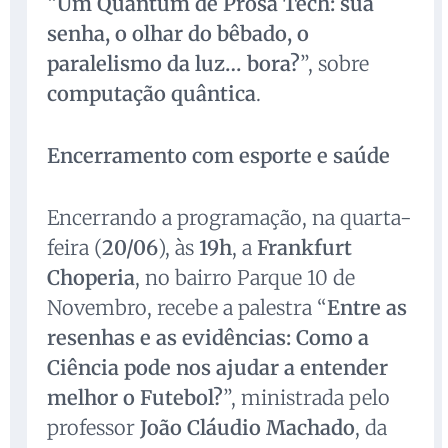
“
Um Quantum de Prosa Tech: sua
senha, o olhar do bêbado, o
paralelismo da luz… bora?
”, sobre
computação quântica
.
Encerramento com esporte e saúde
Encerrando a programação, na quarta-
feira (
20/06
), às
19h
, a
Frankfurt
Choperia
, no bairro Parque 10 de
Novembro, recebe a palestra “
Entre as
resenhas e as evidências: Como a
Ciência pode nos ajudar a entender
melhor o Futebol?
”, ministrada pelo
professor
João Cláudio Machado
, da