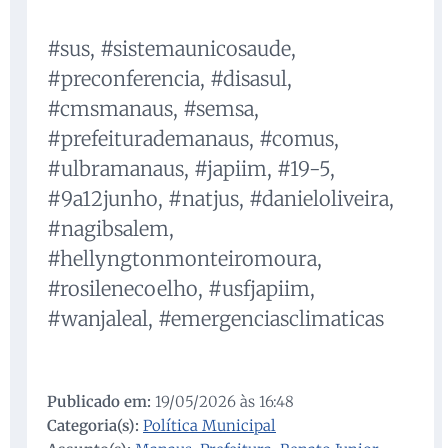
#sus, #sistemaunicosaude,
#preconferencia, #disasul,
#cmsmanaus, #semsa,
#prefeiturademanaus, #comus,
#ulbramanaus, #japiim, #19-5,
#9a12junho, #natjus, #danieloliveira,
#nagibsalem,
#hellyngtonmonteiromoura,
#rosilenecoelho, #usfjapiim,
#wanjaleal, #emergenciasclimaticas
Publicado em:
19/05/2026 às 16:48
Categoria(s):
Política Municipal