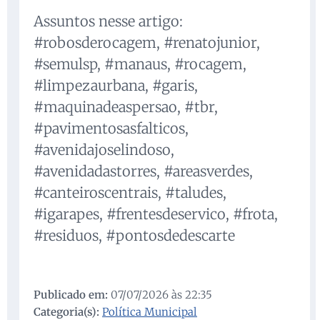
Assuntos nesse artigo:
#robosderocagem, #renatojunior,
#semulsp, #manaus, #rocagem,
#limpezaurbana, #garis,
#maquinadeaspersao, #tbr,
#pavimentosasfalticos,
#avenidajoselindoso,
#avenidadastorres, #areasverdes,
#canteiroscentrais, #taludes,
#igarapes, #frentesdeservico, #frota,
#residuos, #pontosdedescarte
Publicado em:
07/07/2026 às 22:35
Categoria(s):
Política Municipal