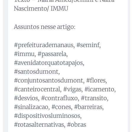
Nascimento/ IMMU
Assuntos nesse artigo:
#prefeiturademanaus, #seminf,
#immu, #passarela,
#avenidatorquatotapajos,
#santosdumont,
#conjuntosantosdumont, #flores,
#canteirocentral, #vigas, #icamento,
#desvios, #contrafluxo, #transito,
#sinalizacao, #cones, #barreiras,
#dispositivosluminosos,
#rotasalternativas, #obras