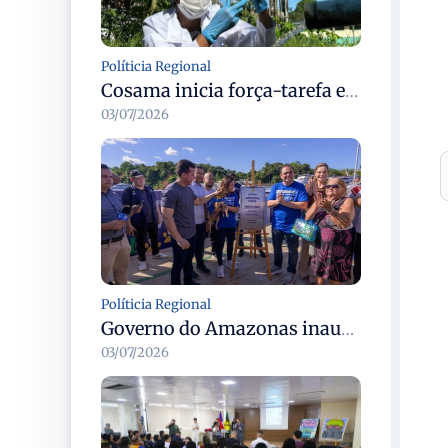
Políticia Regional
Cosama inicia força-tarefa em Anamã para fortalecer abastecimento de água e segurança hídrica da população
03/07/2026
Políticia Regional
Governo do Amazonas inaugura primeiro Castramóvel Fluvial para atendimento veterinário às comunidades ribeirinhas e castração gratuita
03/07/2026