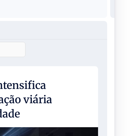
ntensifica
ação viária
dade