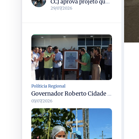
CCJ aprova projeto que formaliza o uso do termo pedofilia no Código Penal e no ECA
29/07/2026
Políticia Regional
Governador Roberto Cidade entrega readequação do ambulatório da FCecon e amplia capacidade de atendimento oncológico em Manaus
03/07/2026