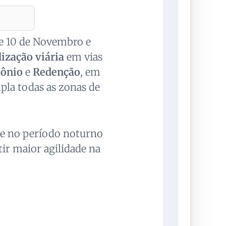
ue 10 de Novembro e
lização viária
em vias
tônio
e
Redenção
, em
la todas as zonas de
nte no período noturno
tir maior agilidade na