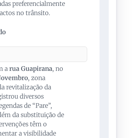
zadas preferencialmente
ctos no trânsito.
do
m a
rua Guapirana
, no
 Novembro
, zona
 revitalização da
egistrou diversos
legendas de “Pare”,
além da substituição de
ntervenções têm o
entar a visibilidade