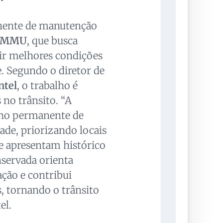
nente de manutenção
IMMU
, que busca
ir melhores condições
e. Segundo o diretor de
ntel
, o trabalho é
 no trânsito. “A
lho permanente de
dade, priorizando locais
e apresentam histórico
servada orienta
ação e contribui
s, tornando o trânsito
el.