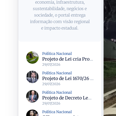
economia, infraestrutura,
sustentabilidade, negócios e
sociedade, o portal entrega
informação com visão regional
e impacto estadual.
Política Nacional
Projeto de Lei cria Programa Nacional para assentamentos periurbanos e semirrurais com foco na produção familiar
29/07/2026
Política Nacional
Projeto de Lei 1670/26 propõe limite de idade dos táxis em 15 anos e prevê linhas de crédito para renovação da frota
29/07/2026
Política Nacional
Projeto de Decreto Legislativo propõe suspender demarcações de terras indígenas em Santa Catarina e questiona conformidade legal
29/07/2026
Política Nacional