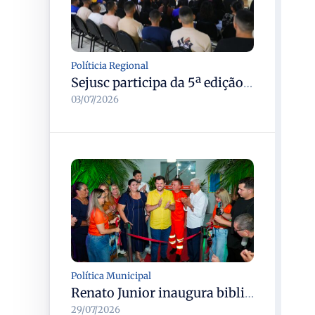
Políticia Regional
Sejusc participa da 5ª edição do Caminhos Literários com foco na cultura hip-hop nas unidades socioeducativas
03/07/2026
Política Municipal
Renato Junior inaugura biblioteca Semulsp do Saber para formação de servidores e comunidade em Manaus
29/07/2026