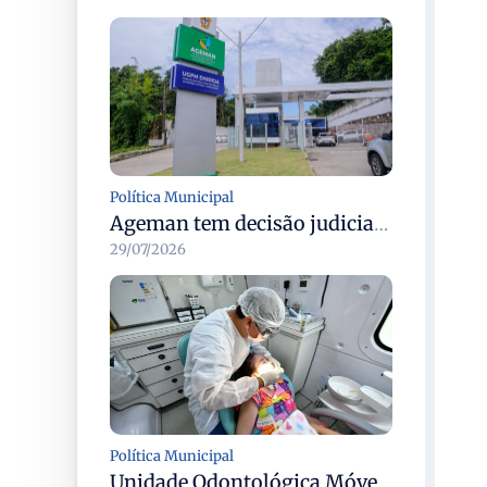
Política Municipal
Ageman tem decisão judicial que mantém multa de R$ 273 mil à Águas de Manaus por atraso na recomposição asfáltica na Cidade de Deus, Manaus
29/07/2026
Política Municipal
Unidade Odontológica Móvel da Semsa inicia atendimentos a pessoas com mobilidade reduzida no Morar Melhor 13