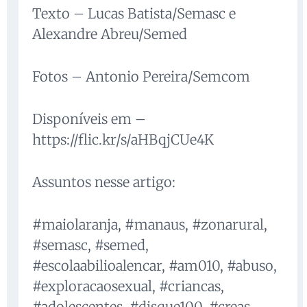
Texto – Lucas Batista/Semasc e
Alexandre Abreu/Semed
Fotos – Antonio Pereira/Semcom
Disponíveis em –
https://flic.kr/s/aHBqjCUe4K
Assuntos nesse artigo:
#maiolaranja, #manaus, #zonarural,
#semasc, #semed,
#escolaabilioalencar, #am010, #abuso,
#exploracaosexual, #criancas,
#adolescentes, #disque100, #creas,