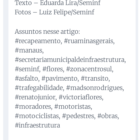
Texto – Eduarda Lira/Seminf
Fotos – Luiz Felipe/Seminf
Assuntos nesse artigo:
#recapeamento, #ruaminasgerais,
#manaus,
#secretariamunicipaldeinfraestrutura,
#seminf, #flores, #zonacentrosul,
#asfalto, #pavimento, #transito,
#trafegabilidade, #madsonrodrigues,
#renatojunior, #victoriaflores,
#moradores, #motoristas,
#motociclistas, #pedestres, #obras,
#infraestrutura