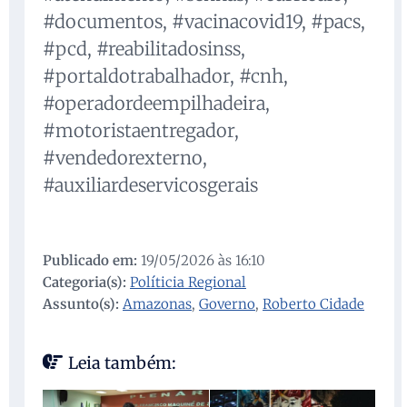
#documentos, #vacinacovid19, #pacs,
#pcd, #reabilitadosinss,
#portaldotrabalhador, #cnh,
#operadordeempilhadeira,
#motoristaentregador,
#vendedorexterno,
#auxiliardeservicosgerais
Publicado em:
19/05/2026 às 16:10
Categoria(s):
Políticia Regional
Assunto(s):
Amazonas
,
Governo
,
Roberto Cidade
Leia também: