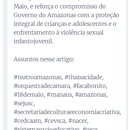
Maio, e reforça o compromisso do
Governo do Amazonas com a proteção
integral de crianças e adolescentes e o
enfrentamento à violência sexual
infantojuvenil.
Assuntos nesse artigo:
#teatroamazonas, #thaisacidade,
#orquestradecamara, #facabonito,
#18demaio, #manaus, #amazonas,
#sejusc,
#secretariadeculturaeeconomiacriativa,
#cedcaam, #cevsca, #nacer,
#sistemasocioeducativo, #oscs,