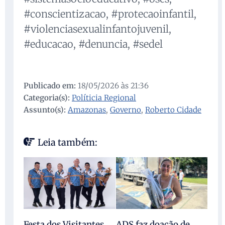
#conscientizacao, #protecaoinfantil,
#violenciasexualinfantojuvenil,
#educacao, #denuncia, #sedel
Publicado em:
18/05/2026 às 21:36
Categoria(s):
Políticia Regional
Assunto(s):
Amazonas
,
Governo
,
Roberto Cidade
Leia também:
Festa dos Visitantes
ADS faz doação de