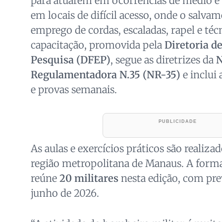
para atuarem em ocorrências de médio e
em locais de difícil acesso, onde o salv
emprego de cordas, escaladas, rapel e técn
capacitação, promovida pela
Diretoria d
Pesquisa (DFEP)
, segue as diretrizes da
Regulamentadora N.35 (NR-35)
e inclui 
e provas semanais.
As aulas e exercícios práticos são realiza
região metropolitana de Manaus. A for
reúne
20 militares
nesta edição, com pr
junho de 2026.