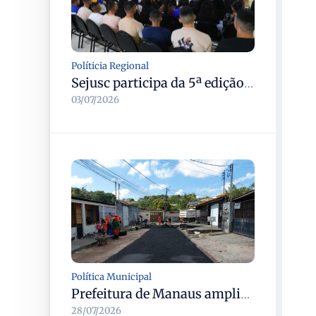
Políticia Regional
Sejusc participa da 5ª edição do Caminhos Literários com foco na cultura hip-hop nas unidades socioeducativas
03/07/2026
Política Municipal
Prefeitura de Manaus amplia recuperação asfáltica na rua Araci para melhorar mobilidade e segurança
28/07/2026