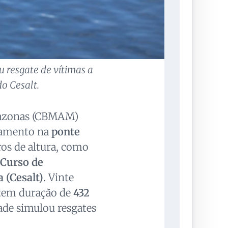
 resgate de vítimas a
o Cesalt.
mazonas (CBMAM)
inamento na
ponte
ros de altura, como
Curso de
 (Cesalt)
. Vinte
 tem duração de
432
ade simulou resgates