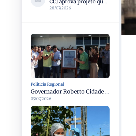
CCJ aprova projeto que reconhece soldadinho-do-araripe como ave-símbolo da Chapada do Araripe
28/07/2026
Políticia Regional
Governador Roberto Cidade entrega readequação do ambulatório da FCecon e amplia capacidade de atendimento oncológico em Manaus
03/07/2026