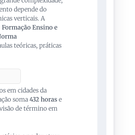
 grande complexidade,
amento depende do
icas verticais. A
e Formação Ensino e
Norma
aulas teóricas, práticas
dos em cidades da
mação soma
432 horas
e
evisão de término em