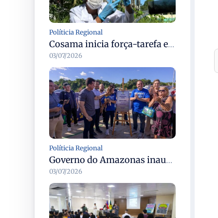
Políticia Regional
Cosama inicia força-tarefa em Anamã para fortalecer abastecimento de água e segurança hídrica da população
03/07/2026
Políticia Regional
Governo do Amazonas inaugura primeiro Castramóvel Fluvial para atendimento veterinário às comunidades ribeirinhas e castração gratuita
03/07/2026