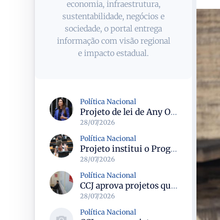
economia, infraestrutura,
sustentabilidade, negócios e
sociedade, o portal entrega
informação com visão regional
e impacto estadual.
Política Nacional
Projeto de lei de Any Ortiz retira obrigação de ajuste escolar para a Copa do Mundo Feminina 2027
28/07/2026
Política Nacional
Projeto institui o Programa Nacional de Apoio ao Aleitamento Humano em Emergências (Prame) na Câmara dos Deputados
28/07/2026
Política Nacional
CCJ aprova projetos que criam datas comemorativas e reconhecem Uberlândia como capital do paradesporto
28/07/2026
Política Nacional