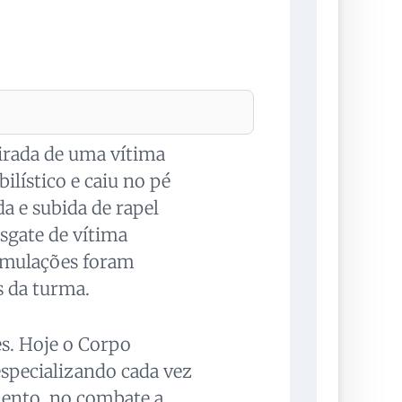
tirada de uma vítima
ilístico e caiu no pé
da e subida de rapel
esgate de vítima
simulações foram
s da turma.
es. Hoje o Corpo
specializando cada vez
mento, no combate a