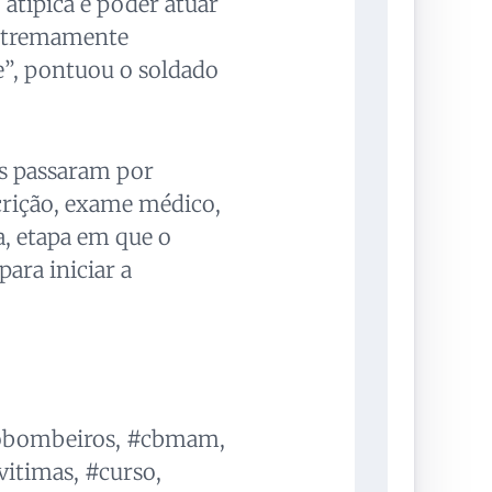
 atípica e poder atuar
extremamente
”, pontuou o soldado
es passaram por
scrição, exame médico,
ca, etapa em que o
ara iniciar a
dobombeiros, #cbmam,
vitimas, #curso,