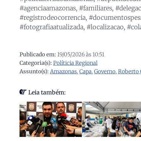
#agenciaamazonas, #familiares, #delegac
#registrodeocorrencia, #documentospess
#fotografiaatualizada, #localizacao, #co
Publicado em:
19/05/2026 às 10:51
Categoria(s):
Políticia Regional
Assunto(s):
Amazonas
,
Capa
,
Governo
,
Roberto 
Leia também: