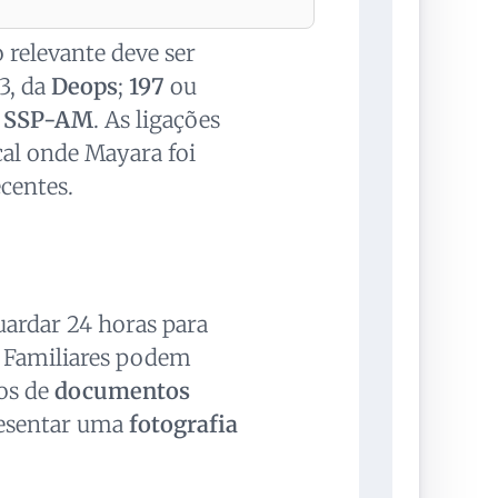
relevante deve ser
3, da
Deops
;
197
ou
a
SSP-AM
. As ligações
al onde Mayara foi
ecentes.
uardar 24 horas para
. Familiares podem
os de
documentos
presentar uma
fotografia