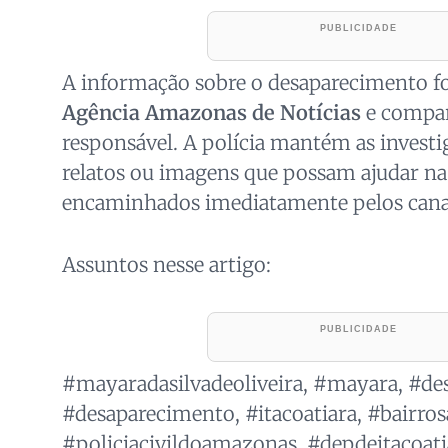
A informação sobre o desaparecimento fo
Agência Amazonas de Notícias
e compar
responsável. A polícia mantém as investig
relatos ou imagens que possam ajudar na
encaminhados imediatamente pelos cana
Assuntos nesse artigo:
#mayaradasilvadeoliveira, #mayara, #des
#desaparecimento, #itacoatiara, #bairro
#policiacivildoamazonas, #depdeitacoati