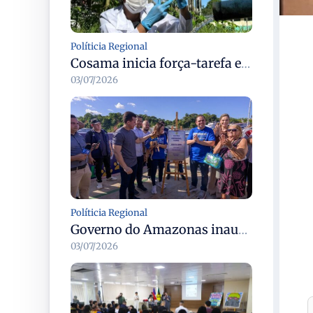
Políticia Regional
Cosama inicia força-tarefa em Anamã para fortalecer abastecimento de água e segurança hídrica da população
03/07/2026
Políticia Regional
Governo do Amazonas inaugura primeiro Castramóvel Fluvial para atendimento veterinário às comunidades ribeirinhas e castração gratuita
03/07/2026