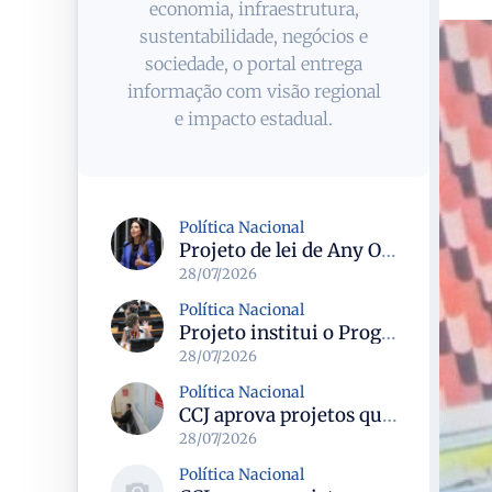
economia, infraestrutura,
sustentabilidade, negócios e
sociedade, o portal entrega
informação com visão regional
e impacto estadual.
Política Nacional
Projeto de lei de Any Ortiz retira obrigação de ajuste escolar para a Copa do Mundo Feminina 2027
28/07/2026
Política Nacional
Projeto institui o Programa Nacional de Apoio ao Aleitamento Humano em Emergências (Prame) na Câmara dos Deputados
28/07/2026
Política Nacional
CCJ aprova projetos que criam datas comemorativas e reconhecem Uberlândia como capital do paradesporto
28/07/2026
Política Nacional