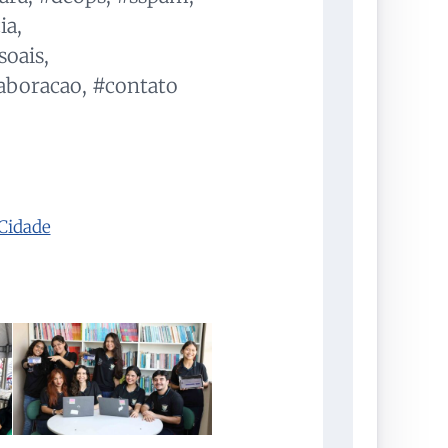
ia,
oais,
laboracao, #contato
Cidade