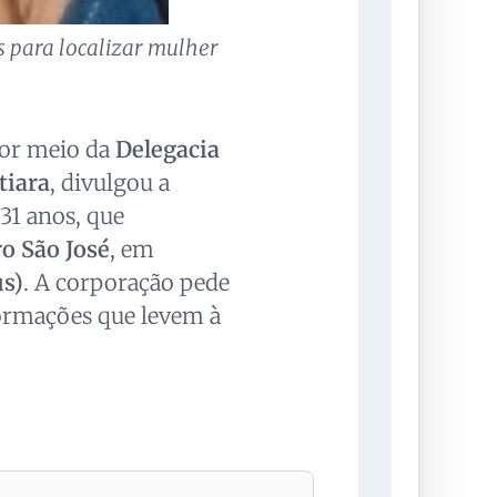
 para localizar mulher
por meio da
Delegacia
tiara
, divulgou a
 31 anos, que
ro São José
, em
us)
. A corporação pede
formações que levem à