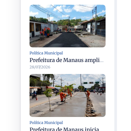
Política Municipal
Prefeitura de Manaus amplia recuperação asfáltica na rua Araci para melhorar mobilidade e segurança
28/07/2026
Política Municipal
Prefeitura de Manaus inicia revitalização dos canteiros centrais em dez corredores viários da cidade