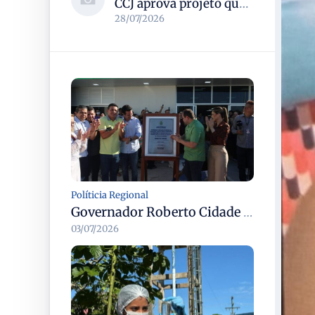
CCJ aprova projeto que reconhece soldadinho-do-araripe como ave-símbolo da Chapada do Araripe
28/07/2026
Políticia Regional
Governador Roberto Cidade entrega readequação do ambulatório da FCecon e amplia capacidade de atendimento oncológico em Manaus
03/07/2026