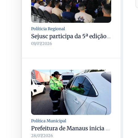
Políticia Regional
Sejusc participa da 5ª edição do Caminhos Literários com foco na cultura hip-hop nas unidades socioeducativas
03/07/2026
Política Municipal
Prefeitura de Manaus inicia operação Mobilidade Segura para reduzir sinistros com vítimas na cidade
28/07/2026