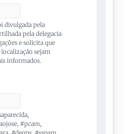
i divulgada pela
tilhada pela delegacia
ações e solicita que
 localização sejam
is informados.
aparecida,
saojose, #pcam,
ara, #deops, #sspam,