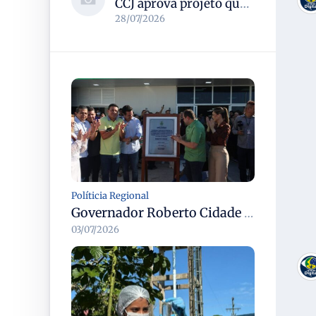
CCJ aprova projeto que reconhece soldadinho-do-araripe como ave-símbolo da Chapada do Araripe
28/07/2026
Políticia Regional
Governador Roberto Cidade entrega readequação do ambulatório da FCecon e amplia capacidade de atendimento oncológico em Manaus
03/07/2026