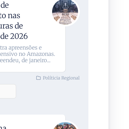
 de
to nas
uras de
 de 2026
tra apreensões e
tensivo no Amazonas.
endeu, de janeiro...
Políticia Regional
na