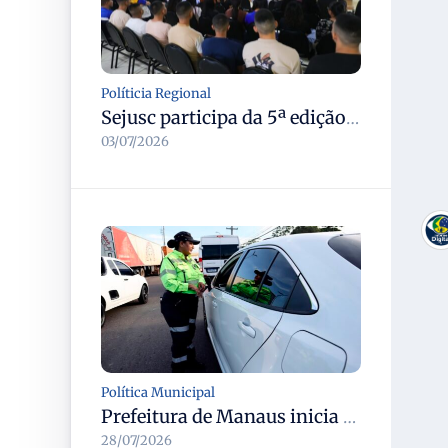
Políticia Regional
Sejusc participa da 5ª edição do Caminhos Literários com foco na cultura hip-hop nas unidades socioeducativas
03/07/2026
Política Municipal
Prefeitura de Manaus inicia operação Mobilidade Segura para reduzir sinistros com vítimas na cidade
28/07/2026