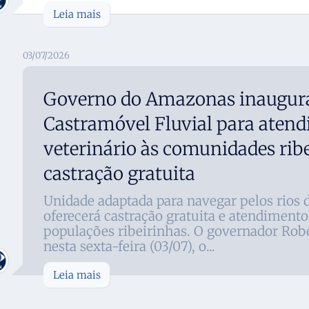
Leia mais
03/07/2026
Governo do Amazonas inaugura
Castramóvel Fluvial para aten
veterinário às comunidades ribe
castração gratuita
Unidade adaptada para navegar pelos rios
oferecerá castração gratuita e atendimento
populações ribeirinhas. O governador Robe
nesta sexta-feira (03/07), o...
Leia mais