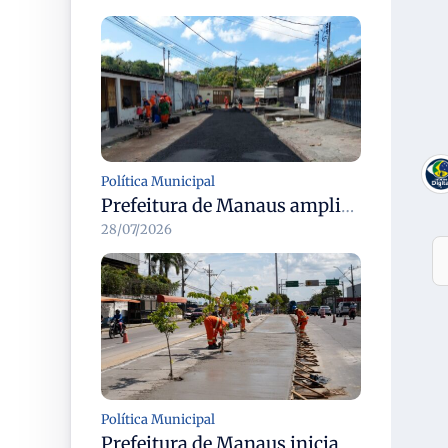
Política Municipal
Prefeitura de Manaus amplia recuperação asfáltica na rua Araci para melhorar mobilidade e segurança
28/07/2026
Política Municipal
Prefeitura de Manaus inicia revitalização dos canteiros centrais em dez corredores viários da cidade