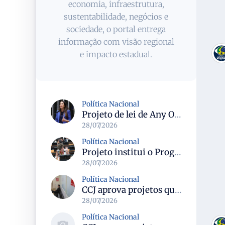
economia, infraestrutura,
sustentabilidade, negócios e
sociedade, o portal entrega
informação com visão regional
e impacto estadual.
Política Nacional
Projeto de lei de Any Ortiz retira obrigação de ajuste escolar para a Copa do Mundo Feminina 2027
28/07/2026
Política Nacional
Projeto institui o Programa Nacional de Apoio ao Aleitamento Humano em Emergências (Prame) na Câmara dos Deputados
28/07/2026
Política Nacional
CCJ aprova projetos que criam datas comemorativas e reconhecem Uberlândia como capital do paradesporto
28/07/2026
Política Nacional