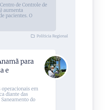
entro de Controle de
n) aumenta
de pacientes. O
Políticia Regional
 Anamã para
a e
o
s operacionais em
ca diante das
e Saneamento do