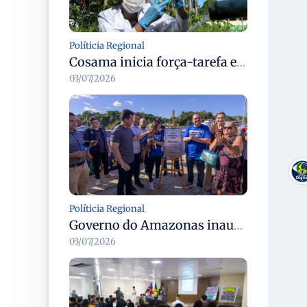
Políticia Regional
Cosama inicia força-tarefa em Anamã para fortalecer abastecimento de água e segurança hídrica da população
03/07/2026
Políticia Regional
Governo do Amazonas inaugura primeiro Castramóvel Fluvial para atendimento veterinário às comunidades ribeirinhas e castração gratuita
03/07/2026