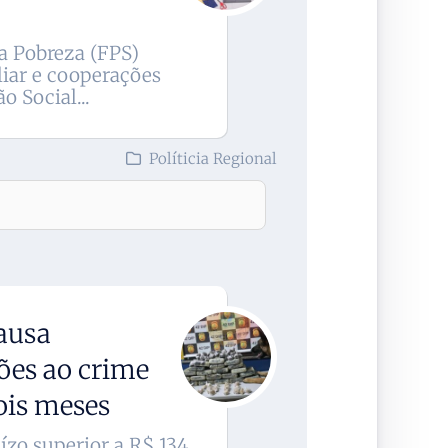
a Pobreza (FPS)
liar e cooperações
 Social...
Políticia Regional
ausa
ões ao crime
is meses
ízo superior a R$ 134