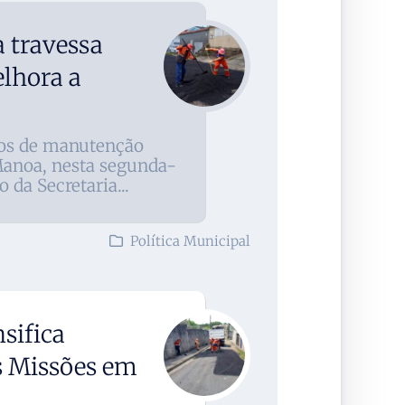
 travessa
lhora a
ços de manutenção
 Manoa, nesta segunda-
 da Secretaria...
Política Municipal
sifica
as Missões em