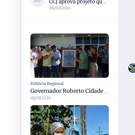
CCJ aprova projeto que reconhece soldadinho-do-araripe como ave-símbolo da Chapada do Araripe
28/07/2026
Políticia Regional
Governador Roberto Cidade entrega readequação do ambulatório da FCecon e amplia capacidade de atendimento oncológico em Manaus
03/07/2026