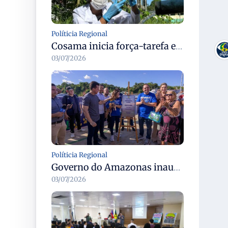
Políticia Regional
Cosama inicia força-tarefa em Anamã para fortalecer abastecimento de água e segurança hídrica da população
03/07/2026
Políticia Regional
Governo do Amazonas inaugura primeiro Castramóvel Fluvial para atendimento veterinário às comunidades ribeirinhas e castração gratuita
03/07/2026