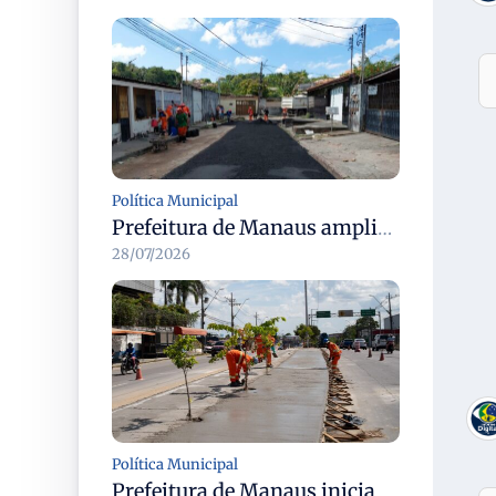
Política Municipal
Prefeitura de Manaus amplia recuperação asfáltica na rua Araci para melhorar mobilidade e segurança
28/07/2026
Política Municipal
Prefeitura de Manaus inicia revitalização dos canteiros centrais em dez corredores viários da cidade