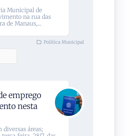
ria Municipal de
avimento na rua das
a de Manaus,...
Política Municipal
 de emprego
ento nesta
 diversas áreas;
terça‑feira, 28/7, das