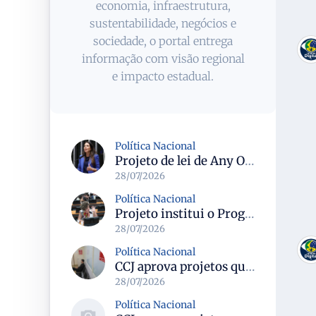
economia, infraestrutura,
sustentabilidade, negócios e
sociedade, o portal entrega
informação com visão regional
e impacto estadual.
Política Nacional
Projeto de lei de Any Ortiz retira obrigação de ajuste escolar para a Copa do Mundo Feminina 2027
28/07/2026
Política Nacional
Projeto institui o Programa Nacional de Apoio ao Aleitamento Humano em Emergências (Prame) na Câmara dos Deputados
28/07/2026
Política Nacional
CCJ aprova projetos que criam datas comemorativas e reconhecem Uberlândia como capital do paradesporto
28/07/2026
Política Nacional