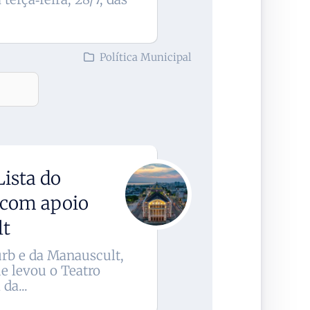
Política Municipal
Lista do
 com apoio
lt
urb e da Manauscult,
e levou o Teatro
da...