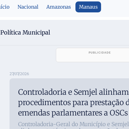
nício
Nacional
Amazonas
Manaus
Política Municipal
27/07/2026
Controladoria e Semjel alinham
procedimentos para prestação d
emendas parlamentares a OSC
Controladoria-Geral do Município e Semj