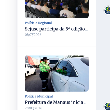
Políticia Regional
Sejusc participa da 5ª edição do Caminhos Literários com foco na cultura hip-hop nas unidades socioeducativas
03/07/2026
Política Municipal
Prefeitura de Manaus inicia operação Mobilidade Segura para reduzir sinistros com vítimas na cidade
28/07/2026