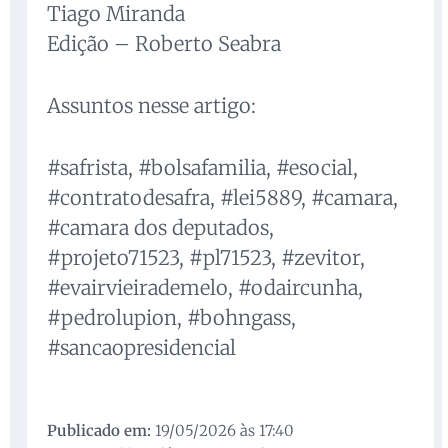
Tiago Miranda
Edição – Roberto Seabra
Assuntos nesse artigo:
#safrista, #bolsafamilia, #esocial,
#contratodesafra, #lei5889, #camara,
#camara dos deputados,
#projeto71523, #pl71523, #zevitor,
#evairvieirademelo, #odaircunha,
#pedrolupion, #bohngass,
#sancaopresidencial
Publicado em:
19/05/2026 às 17:40