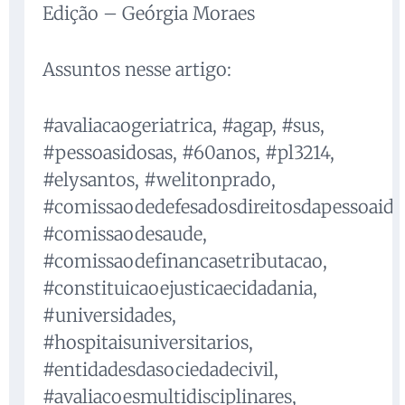
Edição – Geórgia Moraes
Assuntos nesse artigo:
#avaliacaogeriatrica, #agap, #sus,
#pessoasidosas, #60anos, #pl3214,
#elysantos, #welitonprado,
#comissaodedefesadosdireitosdapessoaido
#comissaodesaude,
#comissaodefinancasetributacao,
#constituicaoejusticaecidadania,
#universidades,
#hospitaisuniversitarios,
#entidadesdasociedadecivil,
#avaliacoesmultidisciplinares,