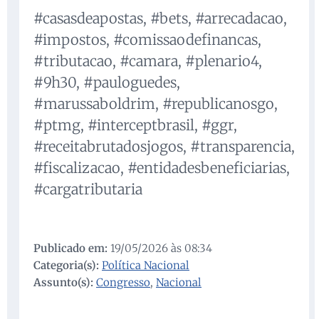
#casasdeapostas, #bets, #arrecadacao,
#impostos, #comissaodefinancas,
#tributacao, #camara, #plenario4,
#9h30, #pauloguedes,
#marussaboldrim, #republicanosgo,
#ptmg, #interceptbrasil, #ggr,
#receitabrutadosjogos, #transparencia,
#fiscalizacao, #entidadesbeneficiarias,
#cargatributaria
Publicado em:
19/05/2026 às 08:34
Categoria(s):
Política Nacional
Assunto(s):
Congresso
,
Nacional