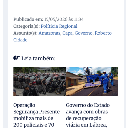
Publicado em:
15/05/2026 às 11:34
Categoria(s):
Políticia Regional
Assunto(s):
Amazonas
,
Capa
,
Governo
,
Roberto
Cidade
Leia também:
Governo do Estado
Operação
avança com obras
Segurança Presente
de recuperação
mobiliza mais de
viária em Lábrea,
200 policiais e 70