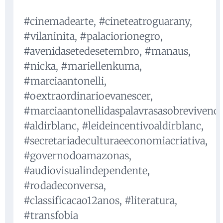
#cinemadearte, #cineteatroguarany,
#vilaninita, #palaciorionegro,
#avenidasetedesetembro, #manaus,
#nicka, #mariellenkuma,
#marciaantonelli,
#oextraordinarioevanescer,
#marciaantonellidaspalavrasasobrevivenci
#aldirblanc, #leideincentivoaldirblanc,
#secretariadeculturaeeconomiacriativa,
#governodoamazonas,
#audiovisualindependente,
#rodadeconversa,
#classificacao12anos, #literatura,
#transfobia