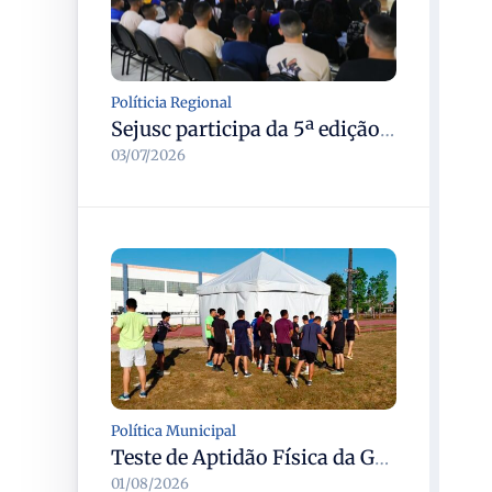
Políticia Regional
Sejusc participa da 5ª edição do Caminhos Literários com foco na cultura hip-hop nas unidades socioeducativas
03/07/2026
Política Municipal
Teste de Aptidão Física da Guarda Municipal de Manaus reúne 1.545 candidatos na Vila Olímpica
01/08/2026