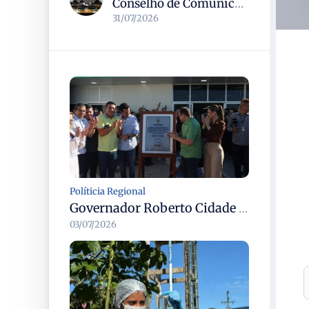
Conselho de Comunicação Social realiza duas reuniões no Senado sobre marco legal da inteligência artificial e regulação de plataformas digitais
31/07/2026
Políticia Regional
Governador Roberto Cidade entrega readequação do ambulatório da FCecon e amplia capacidade de atendimento oncológico em Manaus
03/07/2026