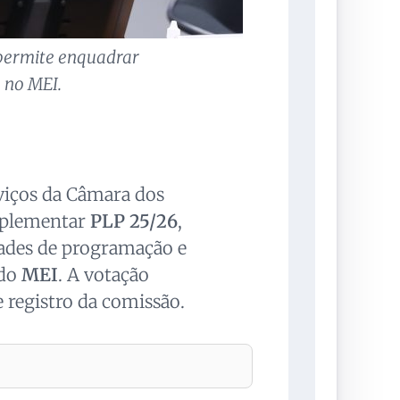
permite enquadrar
 no MEI.
viços da Câmara dos
mplementar
PLP 25/26
,
ades de programação e
 do
MEI
. A votação
 registro da comissão.