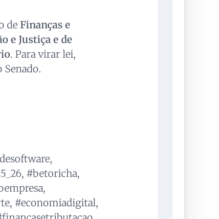
ão de
Finanças e
o e Justiça e de
io
. Para virar lei,
o Senado.
desoftware,
_26, #betoricha,
roempresa,
e, #economiadigital,
financasetributacao,