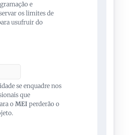
rogramação e
ervar os limites de
ara usufruir do
vidade se enquadre nos
sionais que
para o
MEI
perderão o
jeto.