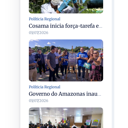
Políticia Regional
Cosama inicia força-tarefa em Anamã para fortalecer abastecimento de água e segurança hídrica da população
03/07/2026
Políticia Regional
Governo do Amazonas inaugura primeiro Castramóvel Fluvial para atendimento veterinário às comunidades ribeirinhas e castração gratuita
03/07/2026