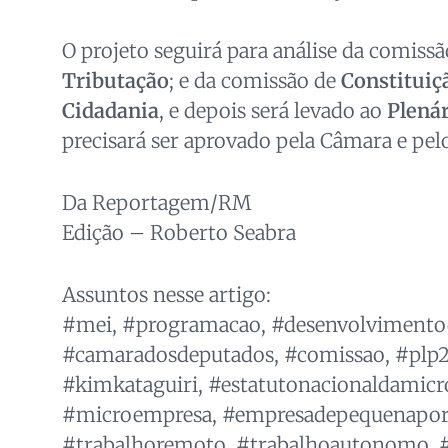
O projeto seguirá para análise da comiss
Tributação
; e da comissão de
Constituiçã
Cidadania
, e depois será levado ao
Plenár
precisará ser aprovado pela Câmara e pel
Da Reportagem/RM
Edição – Roberto Seabra
Assuntos nesse artigo:
#mei, #programacao, #desenvolvimento
#camaradosdeputados, #comissao, #plp25
#kimkataguiri, #estatutonacionaldamic
#microempresa, #empresadepequenaport
#trabalhoremoto, #trabalhoautonomo, #