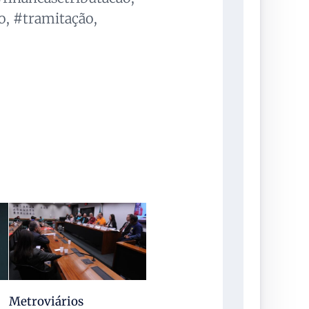
o, #tramitação,
Metroviários