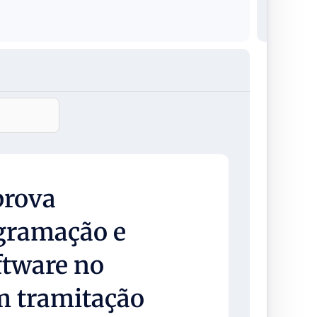
prova
gramação e
ftware no
m tramitação