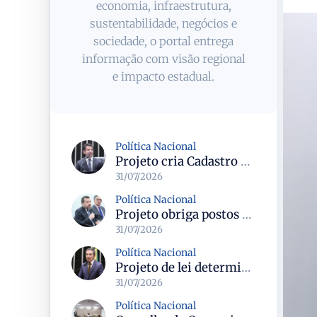
economia, infraestrutura,
sustentabilidade, negócios e
sociedade, o portal entrega
informação com visão regional
e impacto estadual.
Política Nacional
Projeto cria Cadastro Nacional de Doenças Raras e regras para dispensação de medicamentos pelo SUS
31/07/2026
Política Nacional
Projeto obriga postos a detalhar a composição do preço dos combustíveis em documentos fiscais
31/07/2026
Política Nacional
Projeto de lei determina prioridade na investigação de crimes sexuais contra crianças e adolescentes com prazos máximos
31/07/2026
Política Nacional