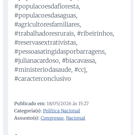
#populacoesdafloresta,
#populacoesdasaguas,
#agricultoresfamiliares,
#trabalhadoresrurais, #ribeirinhos,
#reservasextrativistas,
#pessoasatingidasporbarragens,
#julianacardoso, #biacavassa,
#ministeriodasaude, #ccj,
#caracterconclusivo
Publicado em:
18/05/2026 às 15:27
Categoria(s):
Política Nacional
Assunto(s):
Congresso
,
Nacional