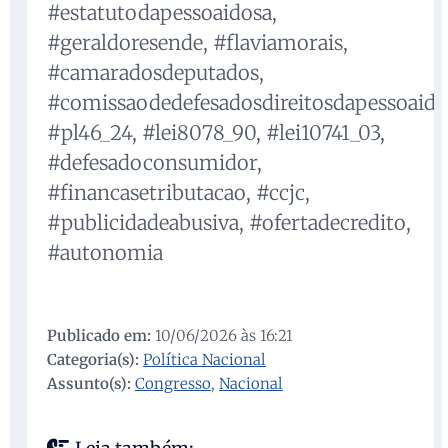
#estatutodapessoaidosa,
#geraldoresende, #flaviamorais,
#camaradosdeputados,
#comissaodedefesadosdireitosdapessoaido
#pl46_24, #lei8078_90, #lei10741_03,
#defesadoconsumidor,
#financasetributacao, #ccjc,
#publicidadeabusiva, #ofertadecredito,
#autonomia
Publicado em:
10/06/2026 às 16:21
Categoria(s):
Política Nacional
Assunto(s):
Congresso
,
Nacional