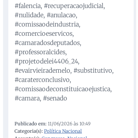
#falencia, #recuperacaojudicial,
#nulidade, #anulacao,
#comissaodeindustria,
#comercioeservicos,
#camaradosdeputados,
#professoralcides,
#projetodelei4406_24,
#evairvieirademelo, #substitutivo,
#caraterconclusivo,
#comissaodeconstituicaoejustica,
#camara, #senado
Publicado em:
11/06/2026 às 10:49
Categoria(s):
Política Nacional