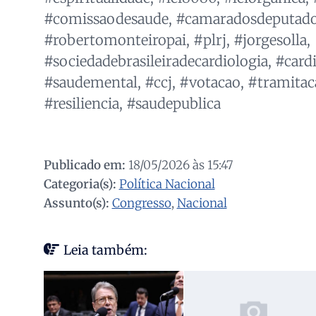
#comissaodesaude, #camaradosdeputados
#robertomonteiropai, #plrj, #jorgesolla,
#sociedadebrasileiradecardiologia, #card
#saudemental, #ccj, #votacao, #tramitac
#resiliencia, #saudepublica
Publicado em:
18/05/2026 às 15:47
Categoria(s):
Política Nacional
Assunto(s):
Congresso
,
Nacional
Leia também: