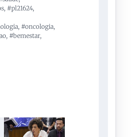
, #pl21624,
iologia, #oncologia,
ao, #bemestar,