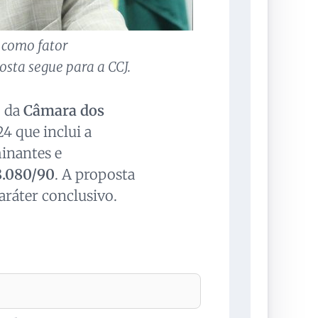
 como fator
sta segue para a CCJ.
e
da
Câmara dos
4 que inclui a
minantes e
8.080/90
. A proposta
aráter conclusivo.