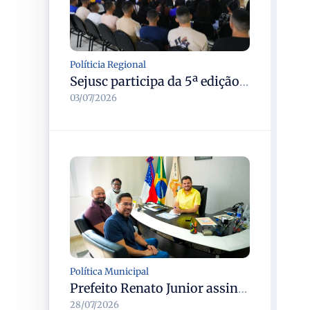
Políticia Regional
Sejusc participa da 5ª edição do Caminhos Literários com foco na cultura hip-hop nas unidades socioeducativas
03/07/2026
Política Municipal
Prefeito Renato Junior assina convocação do concurso Semed Manaus e chama 250 aprovados, total chega a 1.576 servidores
28/07/2026