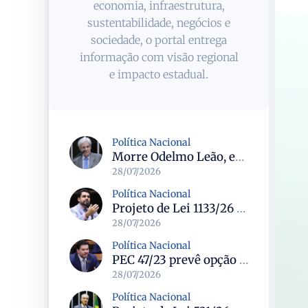
economia, infraestrutura,
sustentabilidade, negócios e
sociedade, o portal entrega
informação com visão regional
e impacto estadual.
Política Nacional
Morre Odelmo Leão, ex-deputado federal e duas vezes prefeito de Uberlândia, aos 80 anos
28/07/2026
Política Nacional
Projeto de Lei 1133/26 cria política de atendimento psicológico voluntário com dedução no Imposto de Renda
28/07/2026
Política Nacional
PEC 47/23 prevê opção por remuneração da União para servidores dos ex-territórios do Amapá, Rondônia e Roraima
28/07/2026
Política Nacional