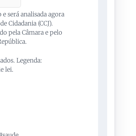
 e será analisada agora
de Cidadania (CCJ).
vado pela Câmara e pelo
República.
tados. Legenda:
 lei.
 #saude,