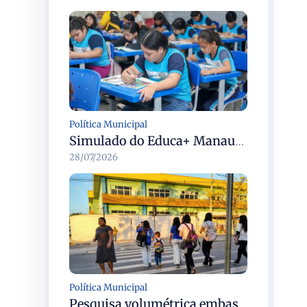
Política Municipal
Simulado do Educa+ Manaus mobiliza mais de 38 mil estudantes do ensino fundamental em 28/7
28/07/2026
Política Municipal
Pesquisa volumétrica embasa estudo para instalação de semáforo na avenida 7 de Maio em Manaus