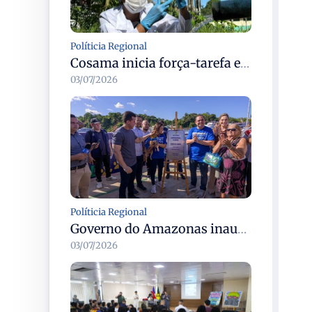
Políticia Regional
Cosama inicia força-tarefa em Anamã para fortalecer abastecimento de água e segurança hídrica da população
03/07/2026
Políticia Regional
Governo do Amazonas inaugura primeiro Castramóvel Fluvial para atendimento veterinário às comunidades ribeirinhas e castração gratuita
03/07/2026