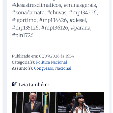
#desastresclimaticos, #minasgerais,
#zonadamata, #chuvas, #mp134226,
#igortimo, #mp134426, #diesel,
#mp135126, #mp136126, #parana,
#pln1726
Publicado em:
07/07/2026 às 16:34
Categoria(s):
Política Nacional
Assunto(s):
Congresso
,
Nacional
Leia também: