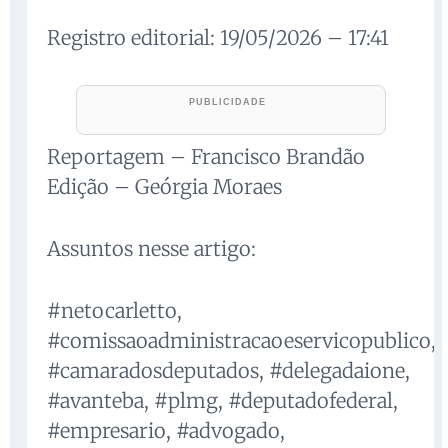
Registro editorial: 19/05/2026 – 17:41
Reportagem – Francisco Brandão
Edição – Geórgia Moraes
Assuntos nesse artigo:
#netocarletto,
#comissaoadministracaoeservicopublico,
#camaradosdeputados, #delegadaione,
#avanteba, #plmg, #deputadofederal,
#empresario, #advogado,