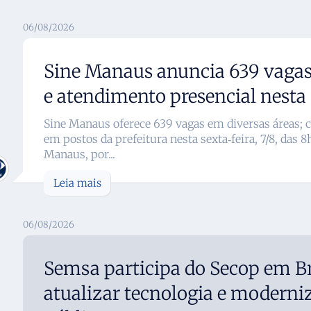
06/08/2026
Sine Manaus anuncia 639 vaga
e atendimento presencial nesta 
Sine Manaus oferece 639 vagas em diversas áreas; 
em postos da prefeitura nesta sexta‑feira, 7/8, das 8
Manaus, por...
Leia mais
06/08/2026
Semsa participa do Secop em Br
atualizar tecnologia e moderni