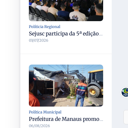
Políticia Regional
Sejusc participa da 5ª edição do Caminhos Literários com foco na cultura hip-hop nas unidades socioeducativas
03/07/2026
Política Municipal
Prefeitura de Manaus promove demolição administrativa de cinco estruturas que ocupavam calçada pública
06/08/2026