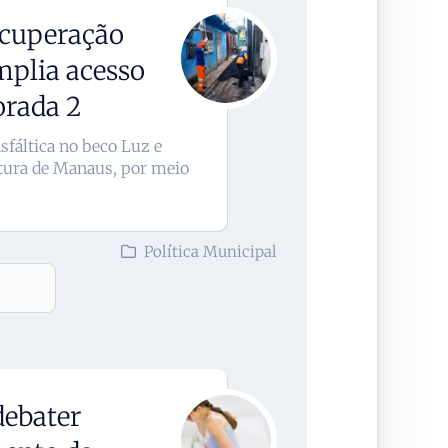
ecuperação
amplia acesso
orada 2
sfáltica no beco Luz e
itura de Manaus, por meio
Política Municipal
debater