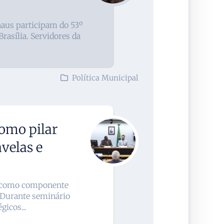
naus participam do 53º
rasília. Servidores da
Política Municipal
como pilar
avelas e
al como componente
. Durante seminário
gicos...