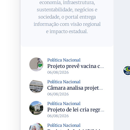
economia, infraestrutura,
sustentabilidade, negócios e
sociedade, o portal entrega
informação com visão regional
e impacto estadual.
Política Nacional
Projeto prevê vacina contra HPV obrigatória e testes moleculares para rastreamento do câncer do colo do útero
06/08/2026
Política Nacional
Câmara analisa projeto que cria Política Nacional de Qualificação e Valorização da Preceptoria na Residência Médica
06/08/2026
Política Nacional
Projeto de lei cria regras para punir litigância abusiva reversa e integrar sistemas do Judiciário
06/08/2026
Política Nacional