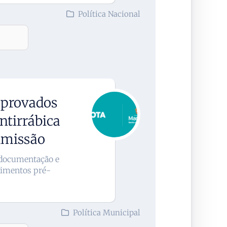
Política Nacional
aprovados
tirrábica
dmissão
 documentação e
dimentos pré-
Política Municipal