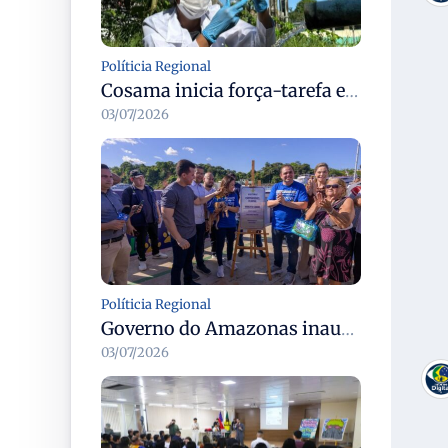
Políticia Regional
Cosama inicia força-tarefa em Anamã para fortalecer abastecimento de água e segurança hídrica da população
03/07/2026
Políticia Regional
Governo do Amazonas inaugura primeiro Castramóvel Fluvial para atendimento veterinário às comunidades ribeirinhas e castração gratuita
03/07/2026