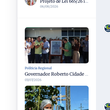
Projeto de Lei 665/26 institui política nacional para prevenção ao transfeminicídio e prevê medidas de proteção e reparação
06/08/2026
Políticia Regional
Governador Roberto Cidade entrega readequação do ambulatório da FCecon e amplia capacidade de atendimento oncológico em Manaus
03/07/2026